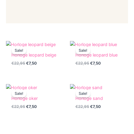
Sale!
Sale!
Horloge leopard beige
Horloge leopard blue
Original
Current
Original
Current
€
22,95
€
7,50
€
22,95
€
7,50
price
price
price
price
was:
is:
was:
is:
€22,95.
€7,50.
€22,95.
€7,50.
Sale!
Sale!
Horloge oker
Horloge sand
Original
Current
Original
Current
€
22,95
€
7,50
€
22,95
€
7,50
price
price
price
price
was:
is:
was:
is:
€22,95.
€7,50.
€22,95.
€7,50.