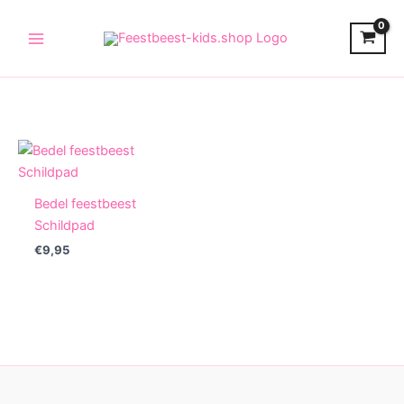
Skip
to
content
Bedel feestbeest
Schildpad
€
9,95