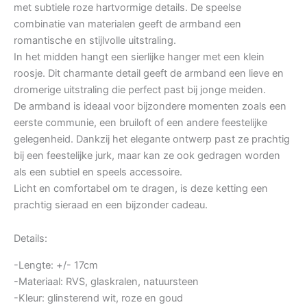
was:
is:
met subtiele roze hartvormige details. De speelse
€14,95.
€7,50.
combinatie van materialen geeft de armband een
romantische en stijlvolle uitstraling.
In het midden hangt een sierlijke hanger met een klein
roosje. Dit charmante detail geeft de armband een lieve en
dromerige uitstraling die perfect past bij jonge meiden.
De armband is ideaal voor bijzondere momenten zoals een
eerste communie, een bruiloft of een andere feestelijke
gelegenheid. Dankzij het elegante ontwerp past ze prachtig
bij een feestelijke jurk, maar kan ze ook gedragen worden
als een subtiel en speels accessoire.
Licht en comfortabel om te dragen, is deze ketting een
prachtig sieraad en een bijzonder cadeau.
Details:
-Lengte: +/- 17cm
-Materiaal: RVS, glaskralen, natuursteen
-Kleur: glinsterend wit, roze en goud