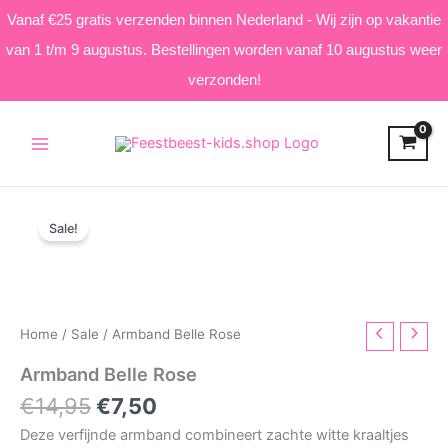
Vanaf €25 gratis verzenden binnen Nederland - Wij zijn op vakantie
van 1 t/m 9 augustus. Bestellingen worden vanaf 10 augustus weer
verzonden!
Skip
to
content
Sale!
Home
/
Sale
/ Armband Belle Rose
Armband Belle Rose
Original
Current
€
14,95
€
7,50
price
price
Deze verfijnde armband combineert zachte witte kraaltjes