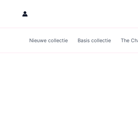
Skip
to
content
Nieuwe collectie
Basis collectie
The Cha