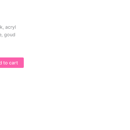
k, acryl
ze, goud
 to cart
ndy