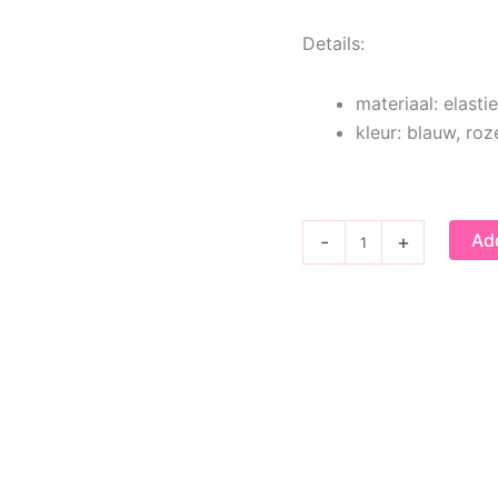
Details:
materiaal: elastie
kleur: blauw, ro
Armband
Add
-
+
Midnight
Heart
quantity
del feestbeest Hertje
Armbandje Cotton Ca
€
9,95
€
9,95