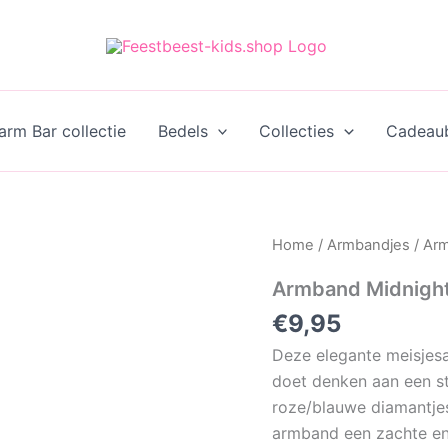
rm Bar collectie
Bedels
Collecties
Cadeau
Home
/
Armbandjes
/ Ar
Armband Midnight
€
9,95
Deze elegante meisjes
doet denken aan een sti
roze/blauwe diamantjes 
armband een zachte en 