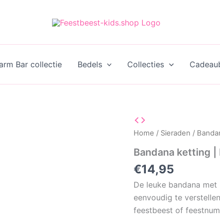
rm Bar collectie
Bedels
Collecties
Cadeau
Home
/
Sieraden
/ Bandan
Bandana ketting |
€
14,95
De leuke bandana met k
eenvoudig te verstelle
feestbeest of feestnum