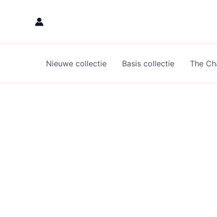
Skip
to
content
Nieuwe collectie
Basis collectie
The Cha