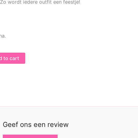
 Zo wordt iedere outfit een feestje!
na.
 to cart
Geef ons een review