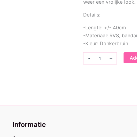
weer een vrolijke look.
Details:
-Lengte: +/- 40cm
-Materiaal: RVS, banda
-Kleur: Donkerbruin
Bandana
Add
-
+
ketting
|
Donkerbruin
quantity
Informatie