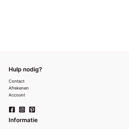
Ketting Sweetheart
pink
Armbandje Sweetheart
pink
€
14,95
€
8,95
Hulp nodig?
Contact
Afrekenen
Account
Informatie