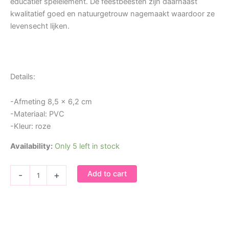
educatief spelelement. De feestbeesten zijn daarnaast
kwalitatief goed en natuurgetrouw nagemaakt waardoor ze
levensecht lijken.
Details:
-Afmeting 8,5 x 6,2 cm
-Materiaal: PVC
-Kleur: roze
Availability:
Only 5 left in stock
Bedel
Add to cart
-
+
feestbeest
Biggetje
quantity