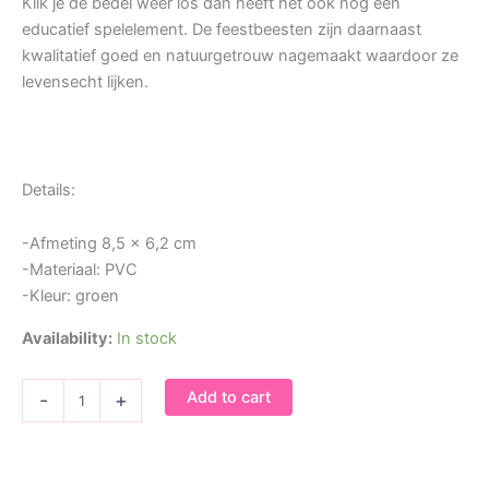
Klik je de bedel weer los dan heeft het ook nog een
educatief spelelement. De feestbeesten zijn daarnaast
kwalitatief goed en natuurgetrouw nagemaakt waardoor ze
levensecht lijken.
Details:
-Afmeting 8,5 x 6,2 cm
-Materiaal: PVC
-Kleur: groen
Availability:
In stock
Bedel
Add to cart
-
+
feestbeest
Kikker
quantity