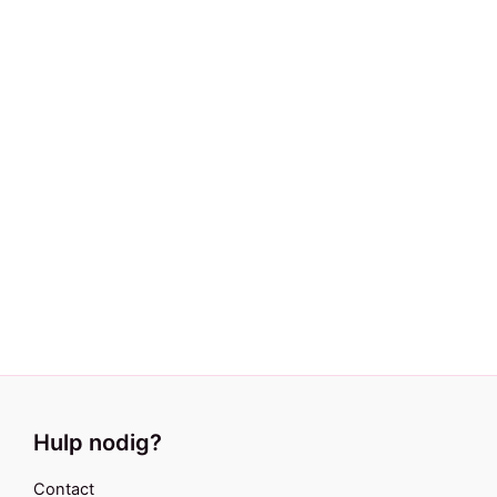
Ketting Sweetheart pink
€
14,95
Armbandje Sweetheart pink
€
8,95
Bedel feestbeest Doodle
€
9,95
Hulp nodig?
Contact