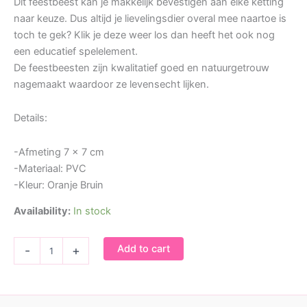
Dit feestbeest kan je makkelijk bevestigen aan elke ketting
naar keuze. Dus altijd je lievelingsdier overal mee naartoe is
toch te gek? Klik je deze weer los dan heeft het ook nog
een educatief spelelement.
De feestbeesten zijn kwalitatief goed en natuurgetrouw
nagemaakt waardoor ze levensecht lijken.
Details:
-Afmeting 7 x 7 cm
-Materiaal: PVC
-Kleur: Oranje Bruin
Availability:
In stock
Bedel
Add to cart
-
+
feestbeest
Krab
quantity