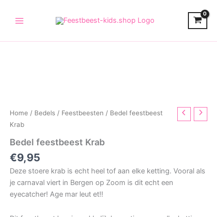
Skip
to
content
Home
/
Bedels
/
Feestbeesten
/ Bedel feestbeest
Krab
Bedel feestbeest Krab
€
9,95
Deze stoere krab is echt heel tof aan elke ketting. Vooral als
je carnaval viert in Bergen op Zoom is dit echt een
eyecatcher! Age mar leut et!!