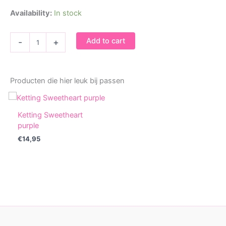
Availability:
In stock
Bedel
Add to cart
-
+
feestbeest
Olifant
quantity
Producten die hier leuk bij passen
Ketting Sweetheart
purple
€
14,95