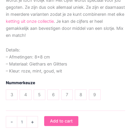
wordt je toch vrolijk van! Het cijfer wordt speciaal voor jou
gegoten. Ze zijn dus ook allemaal uniek. Ze zijn er daarnaast
in meerdere varianten zodat je ze kunt combineren met elke
ketting uit onze collectie
.
Je kan de cijfers er heel
gemakkelijk aan bevestigen door middel van een slotje. Mix
en match!
Details:
– Afmetingen: 8×8 cm
– Materiaal: Giethars en Glitters
– Kleur: roze, mint, goud, wit
Nummerkeuze
3
4
5
6
7
8
9
Bedel
Add to cart
-
+
Feestnummer
Mermaid