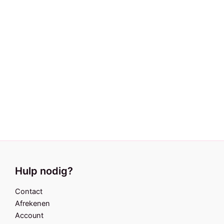
party
quantity
Ketting Sweetheart pink
€
14,95
Feestketting Rainbow
€
14,95
Hulp nodig?
Contact
Afrekenen
Account