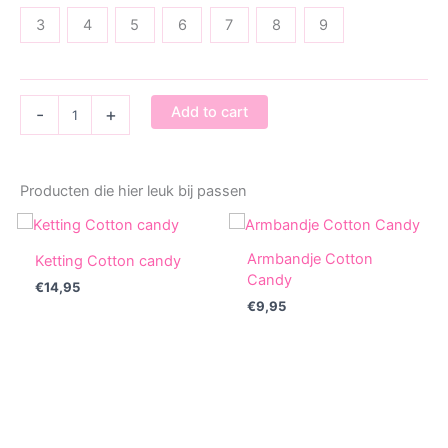
3
4
5
6
7
8
9
Bedel
Add to cart
-
+
Feestnummer
Mini
Rainbow
party
Producten die hier leuk bij passen
quantity
Armbandje Cotton
Ketting Cotton candy
Candy
€
14,95
€
9,95