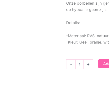
Onze oorbellen zijn gem
de hypoallergeen zijn.
Details:
-Materiaal: RVS, natuur
-Kleur: Geel, oranje, wi
Bedel
Add
-
+
oorbellen
candy
hearts
quantity
rmbandje Sweetheart
colorique