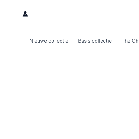
Skip
to
content
Nieuwe collectie
Basis collectie
The Cha