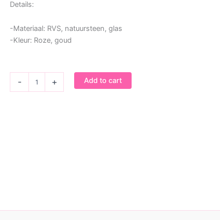
Details:
-Materiaal: RVS, natuursteen, glas
-Kleur: Roze, goud
Bedel
Add to cart
-
+
oorbellen
pink
moon
quantity
Armbandje Cotton
Ketting Cotton candy
Candy
€
14,95
€
9,95