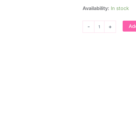
Availability:
In stock
Broche
Add
-
+
Fancy
flamingo
quantity
Telefoonkoord Lavender Love
€
21,95
Telefoonkoord Warm Heart
€
21,95