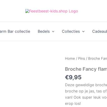
rm Bar collectie
Bedels
Collecties
Cadeau
Home
/
Pins
/ Broche Fan
Broche Fancy fla
€
9,95
Deze geweldige broche
broche op je jas, tas of 
van! Ook super leuk v
erop los!