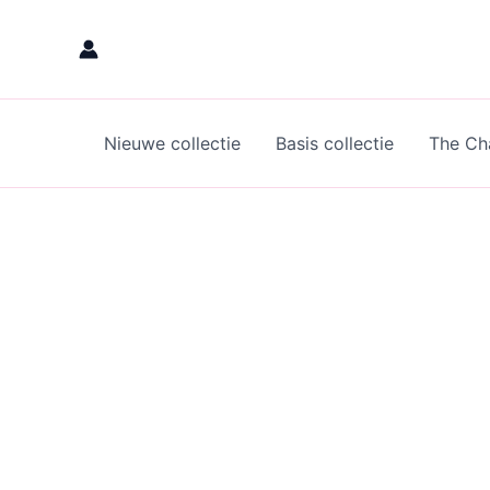
Skip
to
content
Nieuwe collectie
Basis collectie
The Cha