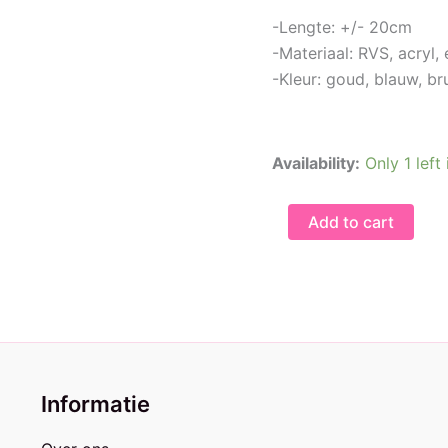
-Lengte: +/- 20cm
-Materiaal: RVS, acryl, 
-Kleur: goud, blauw, br
Availability:
Only 1 left
Ketting
Add to cart
met
bedel
|
Golden
Guppy
quantity
Informatie