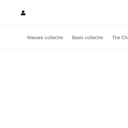
Skip
to
content
Nieuwe collectie
Basis collectie
The Cha