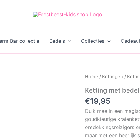
rm Bar collectie
Bedels
Collecties
Cadeau
Home
/
Kettingen
/ Ketti
Ketting met bedel
€
19,95
Duik mee in een magis
goudkleurige kralenkett
ontdekkingsreizigers e
maar met een heerlijk s