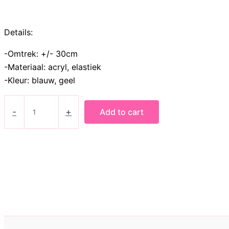
Details:
-Omtrek: +/- 30cm
-Materiaal: acryl, elastiek
-Kleur: blauw, geel
Ketting
Neon
-
+
Add to cart
Splash
quantity