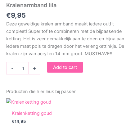
Kralenarmband lila
€
9,95
Deze geweldige kralen armband maakt iedere outfit
compleet! Super tof te combineren met de bijpassende
ketting. Het is zeer gemakkelijk aan te doen en bijna aan
iedere maat pols te dragen door het verlengkettinkje. De
kralen zijn van acryl en 14 mm groot. MUSTHAVE!!
Kralenarmband
Add to cart
-
+
lila
quantity
Producten die hier leuk bij passen
Kralenketting goud
€
14,95