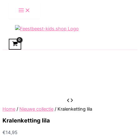
Skip
to
content
Home
/
Nieuwe collectie
/ Kralenketting lila
Kralenketting lila
€
14,95