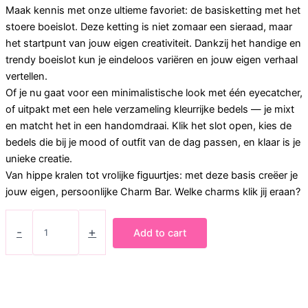
Maak kennis met onze ultieme favoriet: de basisketting met het
stoere boeislot. Deze ketting is niet zomaar een sieraad, maar
het startpunt van jouw eigen creativiteit. Dankzij het handige en
trendy boeislot kun je eindeloos variëren en jouw eigen verhaal
vertellen.
​Of je nu gaat voor een minimalistische look met één eyecatcher,
of uitpakt met een hele verzameling kleurrijke bedels — je mixt
en matcht het in een handomdraai. Klik het slot open, kies de
bedels die bij je mood of outfit van de dag passen, en klaar is je
unieke creatie.
​Van hippe kralen tot vrolijke figuurtjes: met deze basis creëer je
jouw eigen, persoonlijke Charm Bar. Welke charms klik jij eraan?
Kralenketting
lila
-
+
Add to cart
quantity