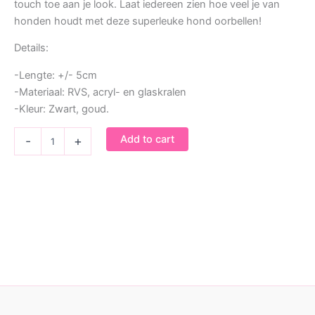
touch toe aan je look. Laat iedereen zien hoe veel je van
honden houdt met deze superleuke hond oorbellen!
Details:
-Lengte: +/- 5cm
-Materiaal: RVS, acryl- en glaskralen
-Kleur: Zwart, goud.
Oorbellen
Add to cart
-
+
Hond
quantity
Ring pearly hearts
€
6,95