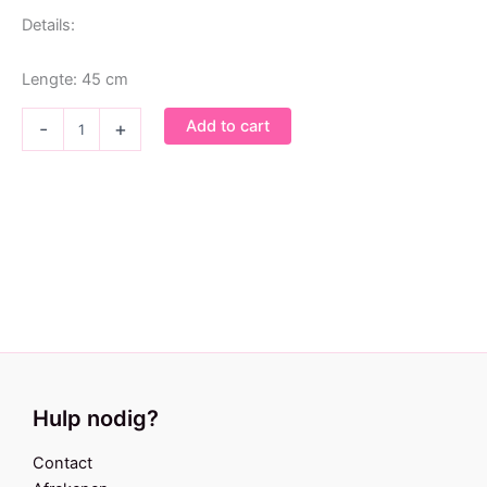
Details:
Lengte: 45 cm
Zonnebrillenkoord
Add to cart
-
+
Beach
boys
quantity
Ketting Beach boys
€
13,95
Hulp nodig?
Contact