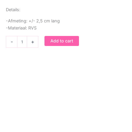
Details:
-Afmeting: +/- 2,5 cm lang
-Materiaal: RVS
Oorbel
Add to cart
-
+
Flamingo
quantity
Bedel feestbeest Flamingo
€
9,95
Oorbel Golden leopard
€
11,95