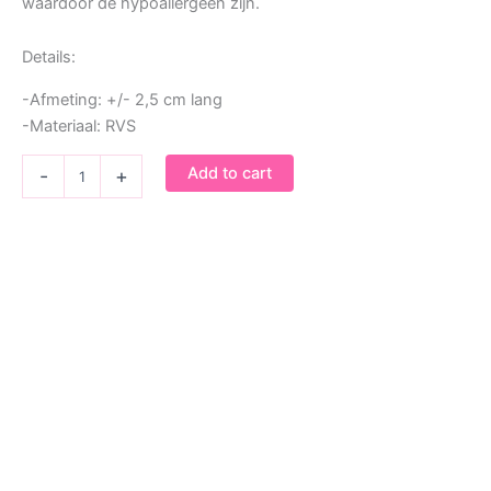
waardoor de hypoallergeen zijn.
Details:
-Afmeting: +/- 2,5 cm lang
-Materiaal: RVS
Oorbel
Add to cart
-
+
Golden
horse
quantity
Bedel feestbeest Gevlekt paard
€
9,95
Bedel feestbeest Paard
€
9,95