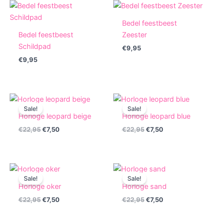
Bedel feestbeest
Bedel feestbeest
Zeester
Schildpad
€
9,95
€
9,95
Sale!
Sale!
Horloge leopard beige
Horloge leopard blue
Original
Current
Original
Current
€
22,95
€
7,50
€
22,95
€
7,50
price
price
price
price
was:
is:
was:
is:
€22,95.
€7,50.
€22,95.
€7,50.
Sale!
Sale!
Horloge oker
Horloge sand
Original
Current
Original
Current
€
22,95
€
7,50
€
22,95
€
7,50
price
price
price
price
was:
is:
was:
is: