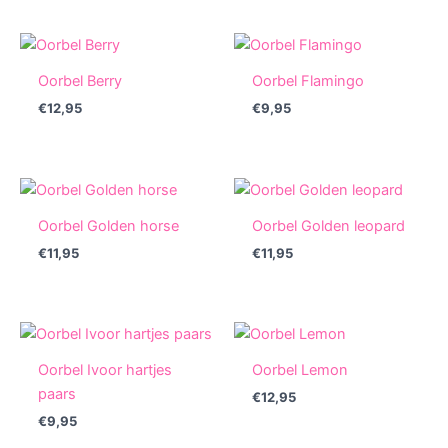
€22,95.
€7,50.
€22,95.
€7,50.
Oorbel Berry
Oorbel Flamingo
€
12,95
€
9,95
Oorbel Golden horse
Oorbel Golden leopard
€
11,95
€
11,95
Oorbel Ivoor hartjes
Oorbel Lemon
paars
€
12,95
€
9,95