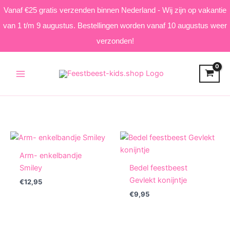
Vanaf €25 gratis verzenden binnen Nederland - Wij zijn op vakantie
van 1 t/m 9 augustus. Bestellingen worden vanaf 10 augustus weer
verzonden!
Skip
to
content
Arm- enkelbandje
Smiley
Bedel feestbeest
Gevlekt konijntje
€
12,95
€
9,95